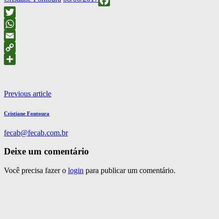
on
Facebook
Twitter
WhatsApp
Email
Copy
Link
Compartilhar
Navegação
Previous article
de
Cristiane Fontoura
Post
fecab@fecab.com.br
Deixe um comentário
Você precisa fazer o
login
para publicar um comentário.