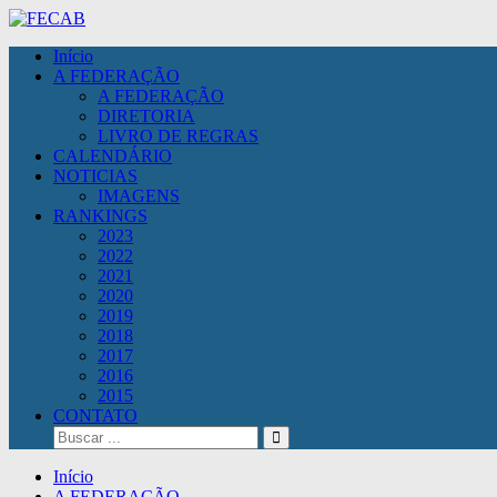
Skip
to
FECAB
Federação Catarinense de Bodyboarding
Início
content
A FEDERAÇÃO
A FEDERAÇÃO
DIRETORIA
LIVRO DE REGRAS
CALENDÁRIO
NOTICIAS
IMAGENS
RANKINGS
2023
2022
2021
2020
2019
2018
2017
2016
2015
CONTATO
Início
A FEDERAÇÃO