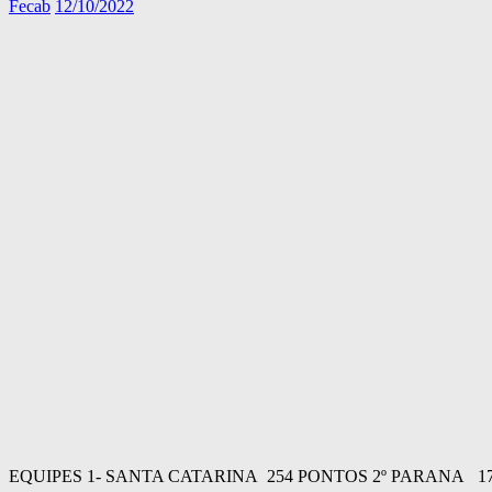
Author
Posted
Fecab
12/10/2022
on
EQUIPES 1- SANTA CATARINA 254 PONTOS 2º PARANA 1