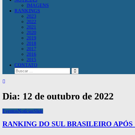
IMAGENS
RANKINGS
2023
2022
2021
2020
2019
2018
2017
2016
2015
CONTATO
Dia:
12 de outubro de 2022
Categories
Eventos
Notícias
Slide
RANKING DO SUL BRASILEIRO APÓS 