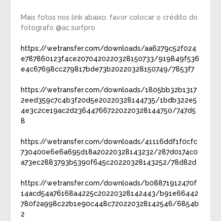
Mais fotos nos link abaixo: favor colocar o crédito do
fotografo @ac.surfpro
https://wetransfer.com/downloads/aa6279c52f024
e787860123f4ce2070420220328150733/919849f536
e4c67698cc279817bde73b20220328150749/7853f7
https://wetransfer.com/downloads/1805bb32b1317
2eed359c7c4b3f20d5e20220328144735/1bdb322e5
4e3c2ce19ac2d236447667220220328144750/747d5
8
https://wetransfer.com/downloads/41116ddf1f0cfc
730400e6e6a695d18a20220328143232/287d0174c0
a73ec2883793b5390f645c20220328143252/78d82d
https://wetransfer.com/downloads/b08871912470f
14acd54a76168a4225c20220328142443/b91e66442
780f2a998c22b1e90c448c720220328142546/6854b
2