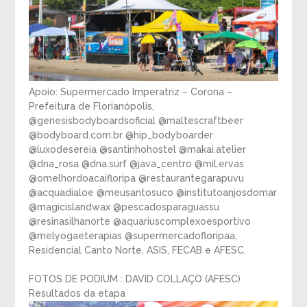
Apoio: Supermercado Imperatriz – Corona –
Prefeitura de Florianópolis,
@genesisbodyboardsoficial @maltescraftbeer
@bodyboard.com.br @hip_bodyboarder
@luxodesereia @santinhohostel @makai.atelier
@dna_rosa @dna.surf @java_centro @mil.ervas
@omelhordoacaifloripa @restaurantegarapuvu
@acquadialoe @meusantosuco @institutoanjosdomar
@magicislandwax @pescadosparaguassu
@resinasilhanorte @aquariuscomplexoesportivo
@melyogaeterapias @supermercadofloripaa,
Residencial Canto Norte, ASIS, FECAB e AFESC.
FOTOS DE PODIUM : DAVID COLLAÇO (AFESC)
Resultados da etapa