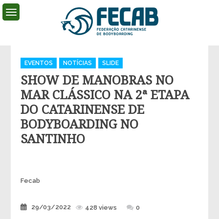
Skip
to
content
FECAB
Federação Catarinense de Bodyboarding
Categories
EVENTOS
NOTÍCIAS
SLIDE
SHOW DE MANOBRAS NO
MAR CLÁSSICO NA 2ª ETAPA
DO CATARINENSE DE
BODYBOARDING NO
SANTINHO
Author
Fecab
Posted
29/03/2022
428 views
0
on