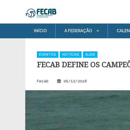
Skip
FECAB
to
Federação Catarinense de Body
content
INÍCIO
A FEDERAÇÃO
CALEN
Categories
EVENTOS
NOTÍCIAS
SLIDE
FECAB DEFINE OS CAMPE
Author
Posted
Fecab
06/12/2018
on