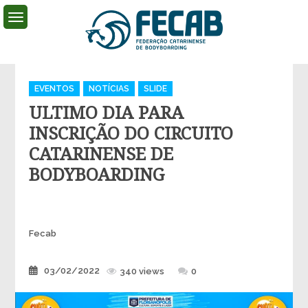
Skip
to
content
FECAB
Federação Catarinense de Bodyboarding
Categories
EVENTOS
NOTÍCIAS
SLIDE
ULTIMO DIA PARA
INSCRIÇÃO DO CIRCUITO
CATARINENSE DE
BODYBOARDING
Author
Fecab
Posted
03/02/2022
340 views
0
on