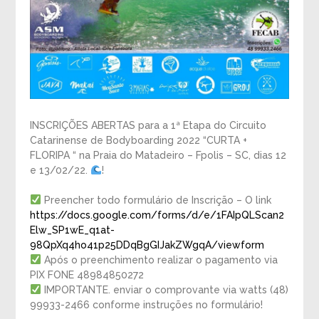
INSCRIÇÕES ABERTAS para a 1ª Etapa do Circuito
Catarinense de Bodyboarding 2022 “CURTA +
FLORIPA “ na Praia do Matadeiro – Fpolis – SC, dias 12
e 13/02/22.
!
Preencher todo formulário de Inscrição – O link
https://docs.google.com/forms/d/e/1FAIpQLScan2
Elw_SP1wE_q1at-
98QpXq4ho41p25DDqBgGIJakZWgqA/viewform
Após o preenchimento realizar o pagamento via
PIX FONE 48984850272
IMPORTANTE. enviar o comprovante via watts (48)
99933-2466 conforme instruções no formulário!