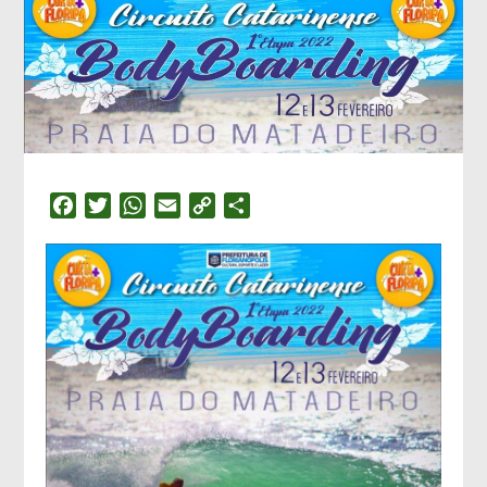
Facebook
Twitter
WhatsApp
Email
Copy
Compartilhar
Link